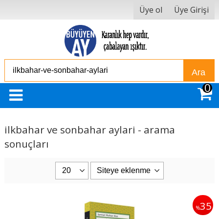
Üye ol
Üye Girişi
Ara
0
ilkbahar ve sonbahar aylari - arama
sonuçları
35
%