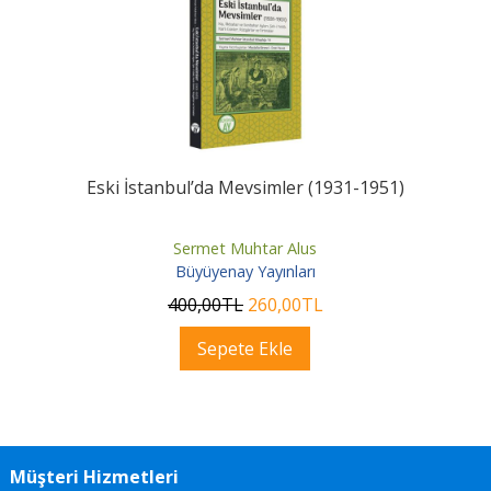
Eski İstanbul’da Mevsimler (1931-1951)
Sermet Muhtar Alus
Büyüyenay Yayınları
400
,00
TL
260
,00
TL
Sepete Ekle
Müşteri Hizmetleri