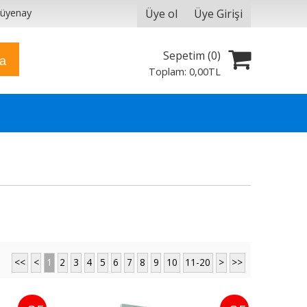
Üye ol
Üye Girişi
yüyenay
Sepetim (
0
)
ra
Toplam:
0
,00
TL
<<
<
1
2
3
4
5
6
7
8
9
10
11-20
>
>>