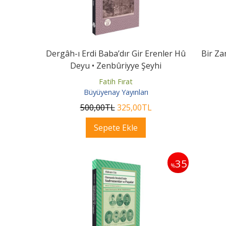
Dergâh-ı Erdi Baba’dır Gir Erenler Hû
Bir Za
Deyu • Zenbûriyye Şeyhi
Kaleminden...
Fatih Fırat
Büyüyenay Yayınları
500
,00
TL
325
,00
TL
Sepete Ekle
35
%