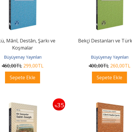
ü, Mânî, Destân, Şarkı ve
Bekçi Destanları ve Türk
Koşmalar
Büyüyenay Yayınları
Büyüyenay Yayınları
460
,00
TL
299
,00
TL
400
,00
TL
260
,00
TL
Sepete Ekle
Sepete Ekle
35
%