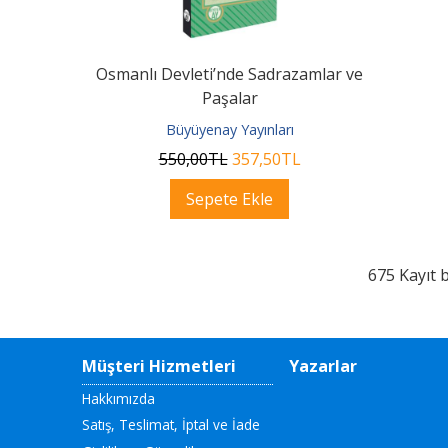
Osmanlı Devleti’nde Sadrazamlar ve
Paşalar
Büyüyenay Yayınları
550
,00
TL
357
,50
TL
Sepete Ekle
675 Kayıt 
Müşteri Hizmetleri
Yazarlar
Hakkımızda
Satış, Teslimat, İptal ve İade