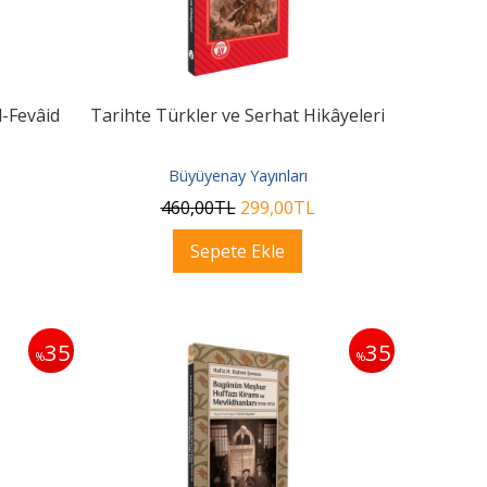
l-Fevâid
Tarihte Türkler ve Serhat Hikâyeleri
Büyüyenay Yayınları
460
,00
TL
299
,00
TL
Sepete Ekle
35
35
%
%