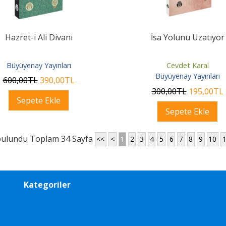
Hazret-i Ali Divanı
İsa Yolunu Uzatıyor
Büyüyenay Yayınları
Cevdet Karal
Büyüyenay Yayınları
600
,00
TL
390
,00
TL
300
,00
TL
195
,00
TL
Sepete Ekle
Sepete Ekle
bulundu Toplam 34 Sayfa
<<
<
1
2
3
4
5
6
7
8
9
10
Kategoriler