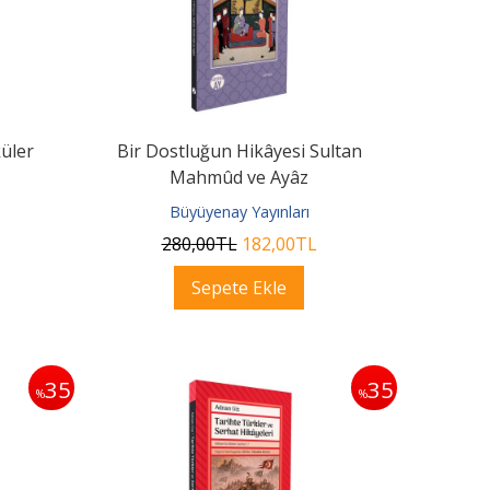
üler
Bir Dostluğun Hikâyesi Sultan
Mahmûd ve Ayâz
Büyüyenay Yayınları
280
,00
TL
182
,00
TL
Sepete Ekle
35
35
%
%