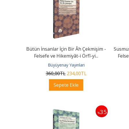
Bütün İnsanlar İçin Bir Âh Çekmişim -
Susmuş
Felsefe ve Hikemiyât-i Örfî-yi...
Felse
Büyüyenay Yayınları
360
,00
TL
234
,00
TL
Sepete Ekle
35
%