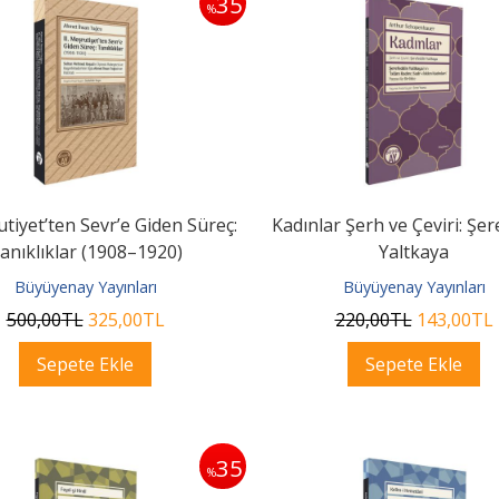
35
%
utiyet’ten Sevr’e Giden Süreç:
Kadınlar Şerh ve Çeviri: Şe
anıklıklar (1908–1920)
Yaltkaya
Büyüyenay Yayınları
Büyüyenay Yayınları
500
,00
TL
325
,00
TL
220
,00
TL
143
,00
TL
Sepete Ekle
Sepete Ekle
35
%