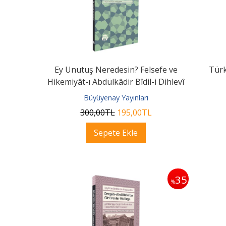
Ey Unutuş Neredesin? Felsefe ve
Türk
Hikemiyât-ı Abdülkâdir Bîdil-i Dihlevî
-...
Büyüyenay Yayınları
300
,00
TL
195
,00
TL
Sepete Ekle
35
%