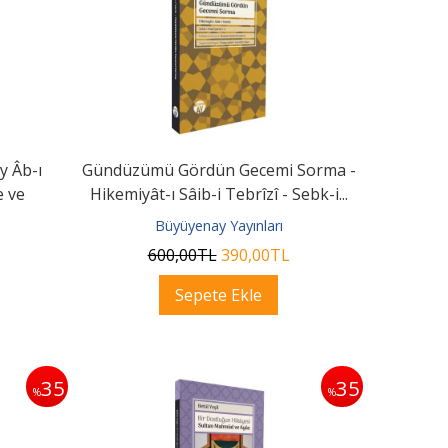
y Âb-ı
Gündüzümü Gördün Gecemi Sorma -
e ve
Hikemiyât-ı Sâib-i Tebrîzî - Sebk-i...
Büyüyenay Yayınları
600
,00
TL
390
,00
TL
Sepete Ekle
35
35
%
%