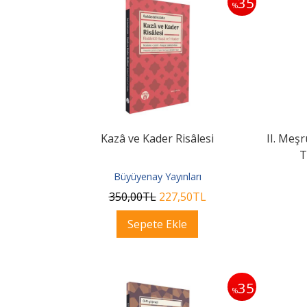
35
%
Kazâ ve Kader Risâlesi
II. Meşr
T
Büyüyenay Yayınları
350
,00
TL
227
,50
TL
Sepete Ekle
35
%