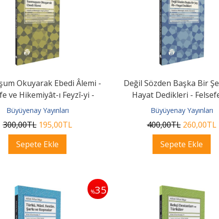
um Okuyarak Ebedi Âlemi -
Değil Sözden Başka Bir Şe
fe ve Hikemiyât-ı Feyzî-yi -
Hayat Dedikleri - Felsef
Hindî...
Hikemiyât-ı...
Büyüyenay Yayınları
Büyüyenay Yayınları
300
,00
TL
195
,00
TL
400
,00
TL
260
,00
TL
Sepete Ekle
Sepete Ekle
35
%