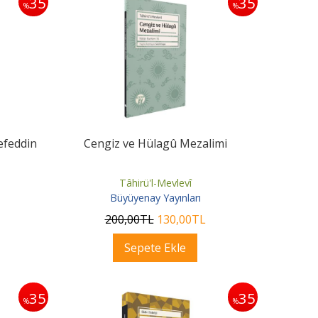
35
35
%
%
refeddin
Cengiz ve Hülagû Mezalimi
Tâhirü'l-Mevlevî
Büyüyenay Yayınları
200
,00
TL
130
,00
TL
Sepete Ekle
35
35
%
%