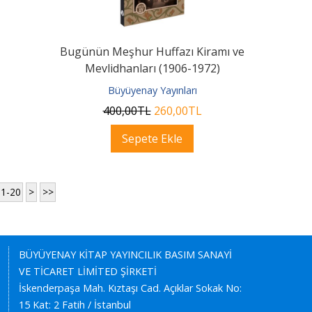
Bugünün Meşhur Huffazı Kiramı ve
Mevlidhanları (1906-1972)
Büyüyenay Yayınları
400
,00
TL
260
,00
TL
Sepete Ekle
11-20
>
>>
BÜYÜYENAY KİTAP YAYINCILIK BASIM SANAYİ
VE TİCARET LİMİTED ŞİRKETİ
İskenderpaşa Mah. Kıztaşı Cad. Açıklar Sokak No:
15 Kat: 2 Fatih / İstanbul