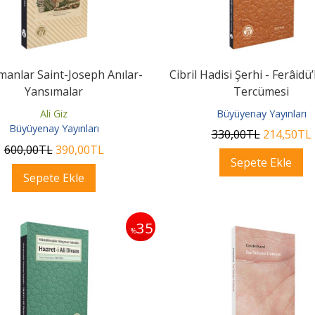
manlar Saint-Joseph Anılar-
Cibril Hadisi Şerhi - Ferâidü’
Yansımalar
Tercümesi
Ali Giz
Büyüyenay Yayınları
Büyüyenay Yayınları
330
,00
TL
214
,50
TL
600
,00
TL
390
,00
TL
Sepete Ekle
Sepete Ekle
35
%