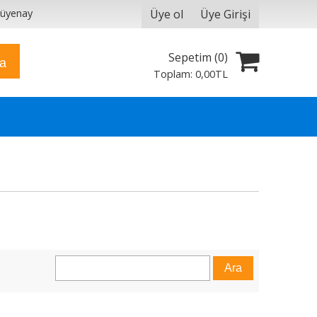
Üye ol
Üye Girişi
yüyenay
Sepetim (
0
)
ra
Toplam:
0
,00
TL