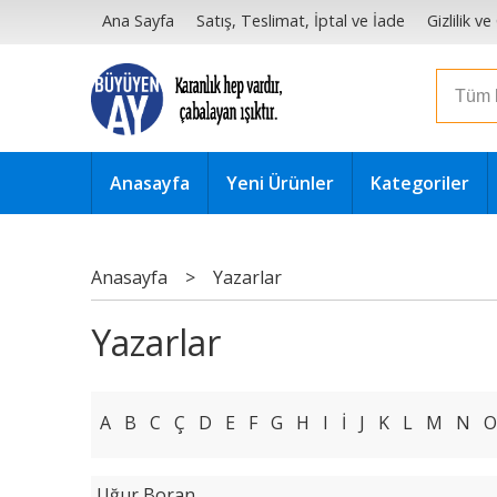
Ana Sayfa
Satış, Teslimat, İptal ve İade
Gizlilik v
Anasayfa
Yeni Ürünler
Kategoriler
Anasayfa
>
Yazarlar
Yazarlar
A
B
C
Ç
D
E
F
G
H
I
İ
J
K
L
M
N
O
Uğur Boran