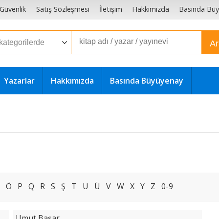
e Güvenlik
Satış Sözleşmesi
İletişim
Hakkımızda
Basında Bü
A
Yazarlar
Hakkımızda
Basında Büyüyenay
Ö
P
Q
R
S
Ş
T
U
Ü
V
W
X
Y
Z
0-9
Umut Başar