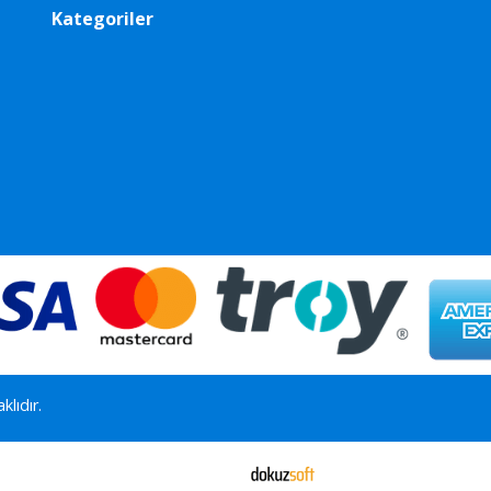
Kategoriler
lıdır.
E-ticaret