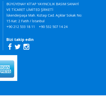
BÜYÜYENAY KİTAP YAYINCILIK BASIM SANAYİ
VE TİCARET LİMİTED ŞİRKETİ
İskenderpaşa Mah. Kıztaşı Cad. Açıklar Sokak No:
15 Kat: 2 Fatih / İstanbul
+90 212 533 18 11
+90 532 507 14 24
Bizi takip edin