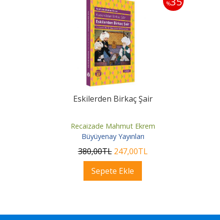
35
%
Eskilerden Birkaç Şair
Recaizade Mahmut Ekrem
Büyüyenay Yayınları
380
,00
TL
247
,00
TL
Sepete Ekle