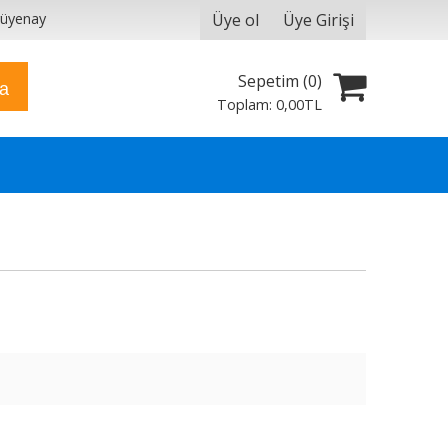
Üye ol
Üye Girişi
yüyenay
Sepetim (
0
)
ra
Toplam:
0
,00
TL