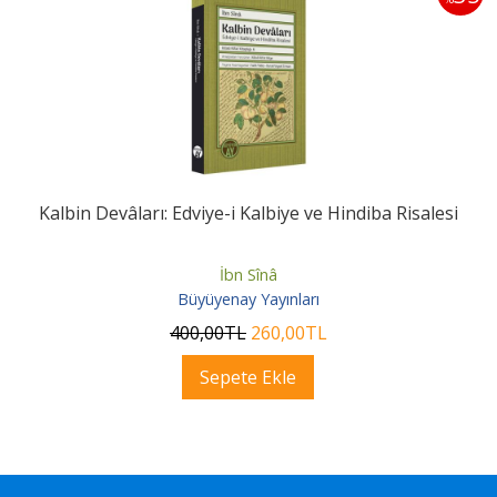
Kalbin Devâları: Edviye-i Kalbiye ve Hindiba Risalesi
İbn Sînâ
Büyüyenay Yayınları
400
,00
TL
260
,00
TL
Sepete Ekle