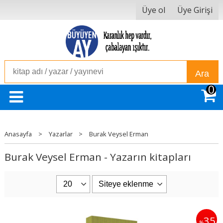
Üye ol
Üye Girişi
Ara
0
Anasayfa
>
Yazarlar
>
Burak Veysel Erman
Burak Veysel Erman - Yazarın kitapları
35
%