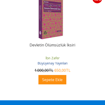
Devletin Ölümsüzlük İksiri
İbn Zafer
Büyüyenay Yayınları
1.000
,00
TL
650
,00
TL
Sepete Ekle