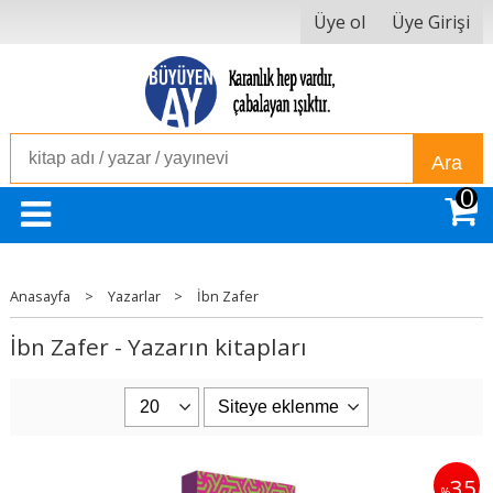
Üye ol
Üye Girişi
Ara
0
Anasayfa
>
Yazarlar
>
İbn Zafer
İbn Zafer - Yazarın kitapları
35
%