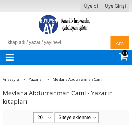
Üye ol
Üye Girişi
Ara
0
Anasayfa
>
Yazarlar
>
Mevlana Abdurrahman Cami
Mevlana Abdurrahman Cami - Yazarın
kitapları