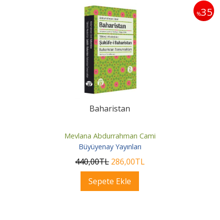
35
%
Baharistan
Mevlana Abdurrahman Cami
Büyüyenay Yayınları
440
,00
TL
286
,00
TL
Sepete Ekle