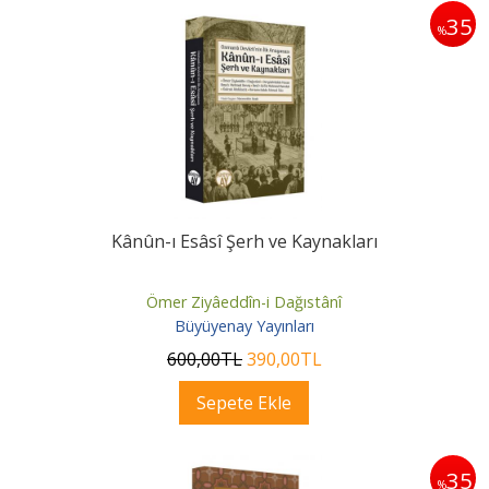
35
%
Kânûn-ı Esâsî Şerh ve Kaynakları
Ömer Ziyâeddîn-i Dağıstânî
Büyüyenay Yayınları
600
,00
TL
390
,00
TL
Sepete Ekle
35
%