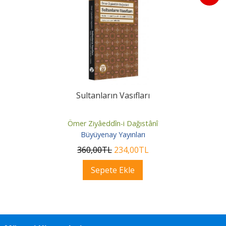
Sultanların Vasıfları
Ömer Ziyâeddîn-i Dağıstânî
Büyüyenay Yayınları
360
,00
TL
234
,00
TL
Sepete Ekle