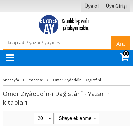
Üye ol
Üye Girişi
Ara
0
Anasayfa
>
Yazarlar
>
Ömer Ziyâeddîn-i Dağıstânî
Ömer Ziyâeddîn-i Dağıstânî - Yazarın
kitapları