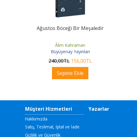
Ağustos Böceği Bir Meşaledir
Âlim Kahraman
Büyüyenay Yayınları
240
,00
TL
156
,00
TL
Sepete Ekle
Müşteri Hizmetleri
Yazarlar
Hakkımızda
Satış, Teslimat, İptal ve İade
Gizlilik ve Güvenlik