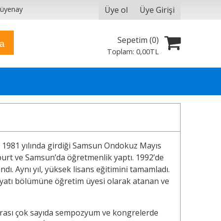
Üye ol
Üye Girişi
yüyenay
Sepetim (
0
)
ra
Toplam:
0
,00
TL
. 1981 yılında girdiği Samsun Ondokuz Mayıs
yburt ve Samsun’da öğretmenlik yaptı. 1992’de
ı. Aynı yıl, yüksek lisans eğitimini tamamladı.
ebiyatı bölümüne öğretim üyesi olarak atanan ve
ar arası çok sayıda sempozyum ve kongrelerde