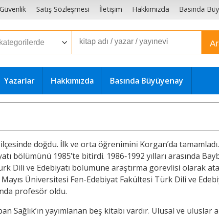
e Güvenlik
Satış Sözleşmesi
İletişim
Hakkımızda
Basında Bü
A
Yazarlar
Hakkımızda
Basında Büyüyenay
ilçesinde doğdu. İlk ve orta öğrenimini Korgan’da tamamladı
iyatı bölümünü 1985’te bitirdi. 1986-1992 yılları arasında Ba
k Dili ve Edebiyatı bölümüne araştırma görevlisi olarak atand
uz Mayıs Üniversitesi Fen-Edebiyat Fakültesi Türk Dili ve Ed
ında profesör oldu.
aban Sağlık’ın yayımlanan beş kitabı vardır. Ulusal ve ulusl