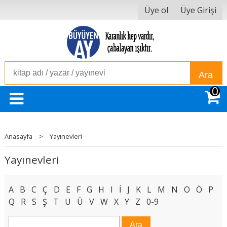
Üye ol
Üye Girişi
Ara
0
Anasayfa
>
Yayınevleri
Yayınevleri
A
B
C
Ç
D
E
F
G
H
I
İ
J
K
L
M
N
O
Ö
P
Q
R
S
Ş
T
U
Ü
V
W
X
Y
Z
0-9