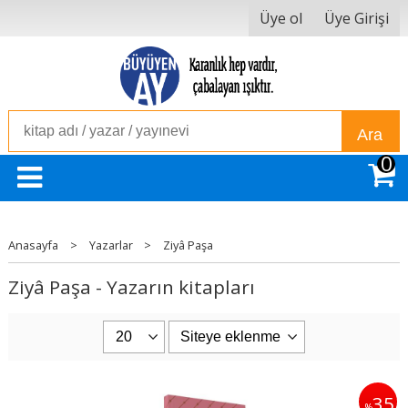
Üye ol
Üye Girişi
Ara
0
Anasayfa
>
Yazarlar
>
Ziyâ Paşa
Ziyâ Paşa - Yazarın kitapları
35
%