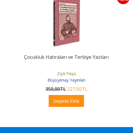
Çocukluk Hatıraları ve Terbiye Yazıları
Ziyâ Paşa
Büyüyenay Yayınları
350
,00
TL
227
,50
TL
Sepete Ekle