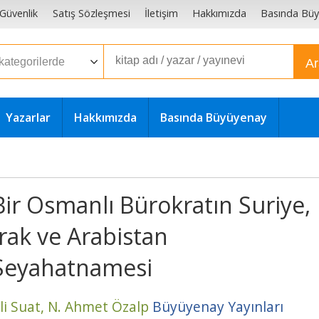
e Güvenlik
Satış Sözleşmesi
İletişim
Hakkımızda
Basında Bü
A
Yazarlar
Hakkımızda
Basında Büyüyenay
Bir Osmanlı Bürokratın Suriye,
Irak ve Arabistan
Seyahatnamesi
li Suat,
N. Ahmet Özalp
Büyüyenay Yayınları