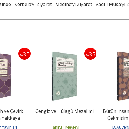
esinde
Kerbela’yı Ziyaret
Medine’yi Ziyaret
Vadi-i Musa’yı 
35
35
%
%
h ve Çeviri:
Cengiz ve Hülagû Mezalimi
Bütün İnsanl
 Yaltkaya
Çekmişim 
Hikemiyât-
Yayınları
Tâhirü'l-Mevlevî
Büyüyena