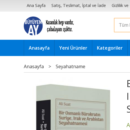
Ana Sayfa
Satış, Teslimat, İptal ve İade
Gizlilik v
Anasayfa
Yeni Ürünler
Kategoriler
Anasayfa
>
Seyahatname
A