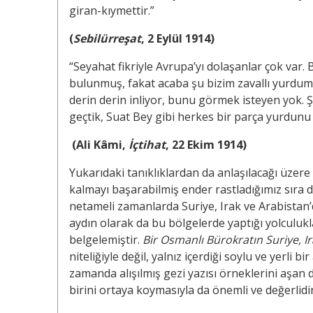
giran-kıymettir.”
(
Sebilürreşat
, 2 Eylül 1914)
“Seyahat fikriyle Avrupa’yı dolaşanlar çok var. 
bulunmuş, fakat acaba şu bizim zavallı yurdumuz
derin derin inliyor, bunu görmek isteyen yok. Ş
geçtik, Suat Bey gibi herkes bir parça yurdunu
(Ali Kâmi,
İçtihat
, 22 Ekim 1914)
Yukarıdaki tanıklıklardan da anlaşılacağı üzere 
kalmayı başarabilmiş ender rastladığımız sıra d
netameli zamanlarda Suriye, Irak ve Arabistan’
aydın olarak da bu bölgelerde yaptığı yolculu
belgelemiştir.
Bir Osmanlı Bürokratın Suriye, 
niteliğiyle değil, yalnız içerdiği soylu ve yerli 
zamanda alışılmış gezi yazısı örneklerini aşan 
birini ortaya koymasıyla da önemli ve değerlidir