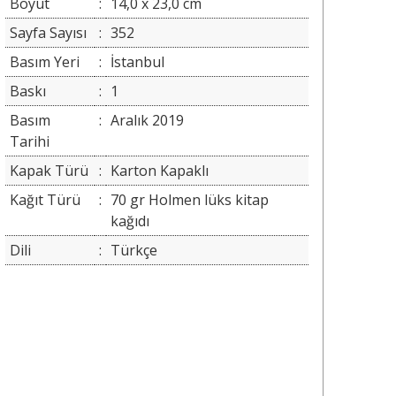
Boyut
:
14,0 x 23,0 cm
Sayfa Sayısı
:
352
Basım Yeri
:
İstanbul
Baskı
:
1
Basım
:
Aralık 2019
Tarihi
Kapak Türü
:
Karton Kapaklı
Kağıt Türü
:
70 gr Holmen lüks kitap
kağıdı
Dili
:
Türkçe