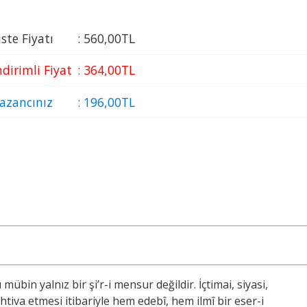
iste Fiyatı
:
560
,00
TL
ndirimli Fiyat
:
364
,00
TL
azancınız
:
196
,00
TL
bin yalnız bir şi’r-i mensur değildir. İçtimai, siyasi,
htiva etmesi itibariyle hem edebî, hem ilmî bir eser-i