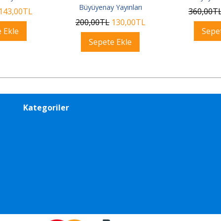
Büyüyenay Yayınları
143
,00
TL
360
,00
T
200
,00
TL
130
,00
TL
 Ekle
Sepe
Sepete Ekle
Kategoriler