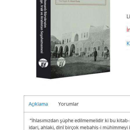
L
İ
K
Açıklama
Yorumlar
“İhlasımızdan şüphe edilmemelidir ki bu kitab-ı mü
idari, ahlaki, dinî birçok mebahis-i mühimmeyi i