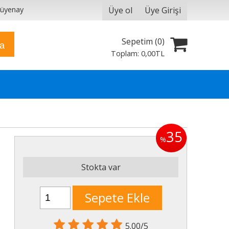
Üye ol
Üye Girişi
yüyenay
Sepetim (
0
)
ra
Toplam:
0
,00
TL
35
%
Stokta var
Sepete Ekle
5.00/5