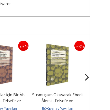
Ziyaret
35
35
%
%
ar İçin Bir Âh
Susmuşum Okuyarak Ebedi
Değil Sözde
- Felsefe ve
Âlemi - Felsefe ve
Âb-ı Hay
i Örfî-yi...
Hikemiyât-ı Feyzî-yi - Hindî...
Felsefe ve
y Yayınları
Büyüyenay Yayınları
Büyüyen