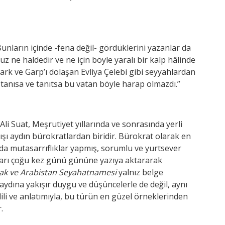
Bunların içinde -fena değil- gördüklerini yazanlar da
 ne haldedir ve ne için böyle yaralı bir kalp hâlinde
ark ve Garp’ı dolaşan Evliya Çelebi gibi seyyahlardan
 tanısa ve tanıtsa bu vatan böyle harap olmazdı.”
Ali Suat, Meşrutiyet yıllarında ve sonrasında yerli
ışı aydın bürokratlardan biridir. Bürokrat olarak en
da mutasarrıflıklar yapmış, sorumlu ve yurtsever
kları çoğu kez günü gününe yazıya aktararak
Irak ve Arabistan Seyahatnamesi
yalnız belge
bir aydına yakışır duygu ve düşüncelerle de değil, aynı
dili ve anlatımıyla, bu türün en güzel örneklerinden
.