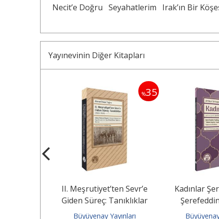
Necit’e Doğru
Seyahatlerim
Irak’ın Bir Köş
Yayınevinin Diğer Kitapları
35
35
%
%
 Risâlesi
II. Meşrutiyet’ten Sevr’e
Kadınlar Şer
Giden Süreç: Tanıklıklar
Şerefeddin
(1908–1920)
ayınları
Büyüyenay Yayınları
Büyüyenay 