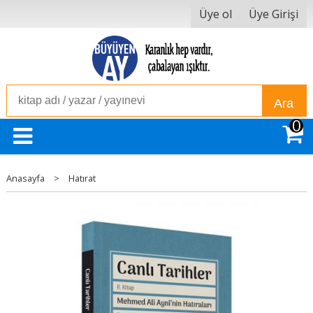
Üye ol
Üye Girişi
Ara
0
Anasayfa
>
Hatırat