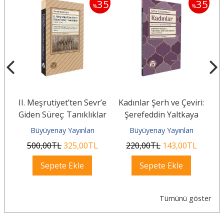
35
35
35
%
%
si
II. Meşrutiyet’ten Sevr’e
Kadınlar Şerh ve Çeviri:
Giden Süreç: Tanıklıklar
Şerefeddin Yaltkaya
(1908–1920)
Büyüyenay Yayınları
Büyüyenay Yayınları
500
,00
TL
325
,00
TL
220
,00
TL
143
,00
TL
Sepete Ekle
Sepete Ekle
Tümünü göster