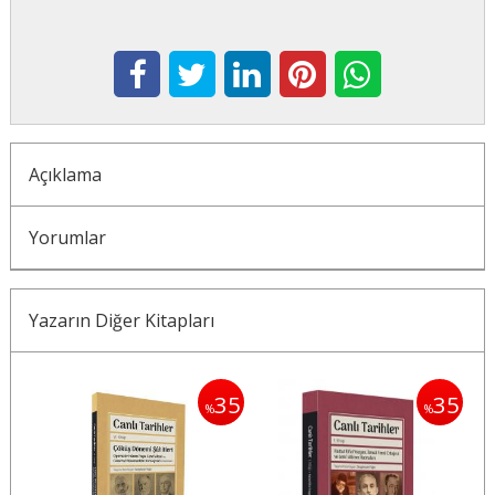
Açıklama
Yorumlar
Yazarın Diğer Kitapları
35
35
35
%
%