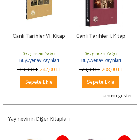
p
Canlı Tarihler VI. Kitap
Canlı Tarihler I. Kitap
C
Sezgincan Yağcı
Sezgincan Yağcı
Büyüyenay Yayınları
Büyüyenay Yayınları
380
,00
TL
247
,00
TL
320
,00
TL
208
,00
TL
Sepete Ekle
Sepete Ekle
Tümünü göster
Yayınevinin Diğer Kitapları