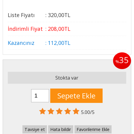
Liste Fiyatı
:
320
,00
TL
İndirimli Fiyat
:
208
,00
TL
Kazancınız
:
112
,00
TL
35
%
Stokta var
Sepete Ekle
5.00/5
Tavsiye et
Hata bildir
Favorilerime Ekle