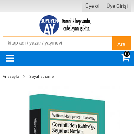
Üye ol
Üye Girişi
Ara
0
Anasayfa
>
Seyahatname