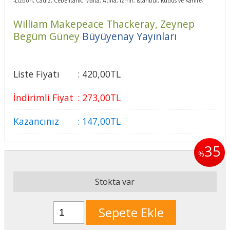
-Lizbon, Cadiz, Cebelitarık, Malta, Atina, İzmir, İstanbul, Kudüs ve Kahire-
William Makepeace Thackeray,
Zeynep
Begüm Güney
Büyüyenay Yayınları
Liste Fiyatı
:
420
,00
TL
İndirimli Fiyat
:
273
,00
TL
Kazancınız
:
147
,00
TL
35
%
Stokta var
Sepete Ekle