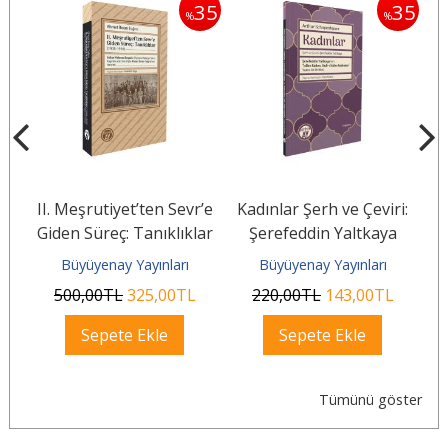
35
35
35
%
%
si
II. Meşrutiyet’ten Sevr’e
Kadınlar Şerh ve Çeviri:
Giden Süreç: Tanıklıklar
Şerefeddin Yaltkaya
(1908–1920)
Büyüyenay Yayınları
Büyüyenay Yayınları
500
,00
TL
325
,00
TL
220
,00
TL
143
,00
TL
Sepete Ekle
Sepete Ekle
Tümünü göster