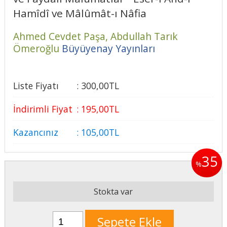
Hamîdî ve Mâlûmât-ı Nâfia
Ahmed Cevdet Paşa,
Abdullah Tarık
Ömeroğlu
Büyüyenay Yayınları
Liste Fiyatı
:
300
,00
TL
İndirimli Fiyat
:
195
,00
TL
Kazancınız
:
105
,00
TL
35
%
Stokta var
Sepete Ekle