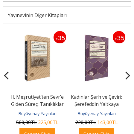
Yayınevinin Diğer Kitapları
35
35
35
%
%
si
II. Meşrutiyet’ten Sevr’e
Kadınlar Şerh ve Çeviri:
Giden Süreç: Tanıklıklar
Şerefeddin Yaltkaya
(1908–1920)
Büyüyenay Yayınları
Büyüyenay Yayınları
500
,00
TL
325
,00
TL
220
,00
TL
143
,00
TL