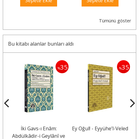
Sepete Ekle
Sepete Ekle
Tümünü göster
Bu kitabı alanlar bunları aldı
35
35
35
%
%
ir
İki Gavs-ı Enâm:
Ey Oğul! - Eyyühe’l-Veled
Abdülkâdir-i Geylânî ve