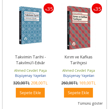
35
35
35
%
%
a
Takvimin Tarihi -
Kırım ve Kafkas
Takvîmü’l-Edvâr
Tarihçesi
Ahmed Cevdet Paşa
Ahmed Cevdet Paşa
Büyüyenay Yayınları
Büyüyenay Yayınları
320
,00
TL
208
,00
TL
260
,00
TL
169
,00
TL
Sepete Ekle
Sepete Ekle
Tümünü göster