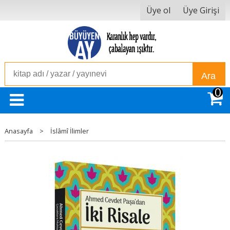
Üye ol
Üye Girişi
Ara
0
Anasayfa
>
İslâmî İlimler