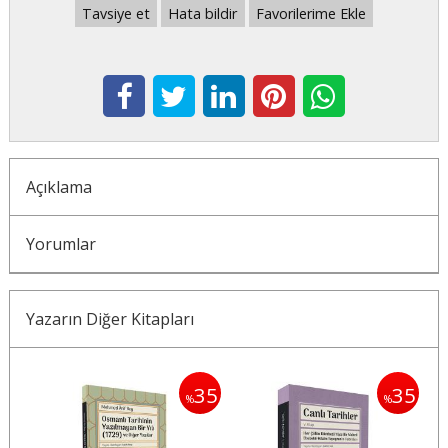
Tavsiye et
Hata bildir
Favorilerime Ekle
Açıklama
Yorumlar
Yazarın Diğer Kitapları
35
35
35
%
%