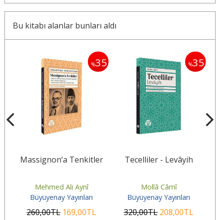
Bu kitabı alanlar bunları aldı
35
35
35
%
%
Massignon’a Tenkitler
Tecelliler - Levâyih
m”
:
Ahmed Hilmi
Mehmed Ali Aynî
Mollâ Câmî
Büyüyenay Yayınları
Büyüyenay Yayınları
260
,00
TL
169
,00
TL
320
,00
TL
208
,00
TL