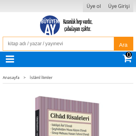
Üye ol
Üye Girişi
Ara
0
Anasayfa
>
İslâmî İlimler