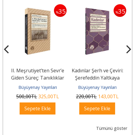
35
35
35
%
%
si
II. Meşrutiyet’ten Sevr’e
Kadınlar Şerh ve Çeviri:
Giden Süreç: Tanıklıklar
Şerefeddin Yaltkaya
(1908–1920)
Büyüyenay Yayınları
Büyüyenay Yayınları
500
,00
TL
325
,00
TL
220
,00
TL
143
,00
TL
Sepete Ekle
Sepete Ekle
Tümünü göster