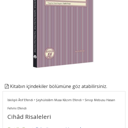
Kitabın içindekiler bölümüne göz atabilirsiniz.
İskilipli Âtıf Efendi • Şeyhülislâm Musa Kâzım Efendi • Sinop Mebusu Hasan
Fehmi Efendi
Cihâd Risaleleri