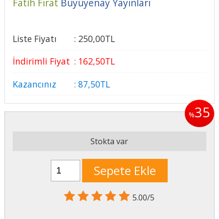
Fatih Fırat
Büyüyenay Yayınları
Liste Fiyatı
:
250
,00
TL
İndirimli Fiyat
:
162
,50
TL
Kazancınız
:
87
,50
TL
35
%
Stokta var
Sepete Ekle
5.00/5