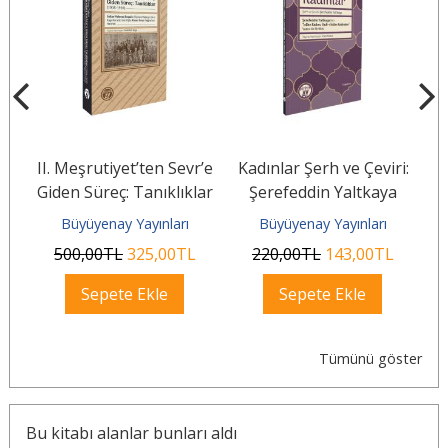
si
II. Meşrutiyet’ten Sevr’e
Kadınlar Şerh ve Çeviri:
Giden Süreç: Tanıklıklar
Şerefeddin Yaltkaya
(1908–1920)
Büyüyenay Yayınları
Büyüyenay Yayınları
500
,00
TL
325
,00
TL
220
,00
TL
143
,00
TL
Sepete Ekle
Sepete Ekle
Tümünü göster
Bu kitabı alanlar bunları aldı