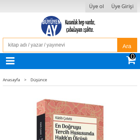
Üye ol
Üye Girişi
Ara
0
Anasayfa
>
Düşünce