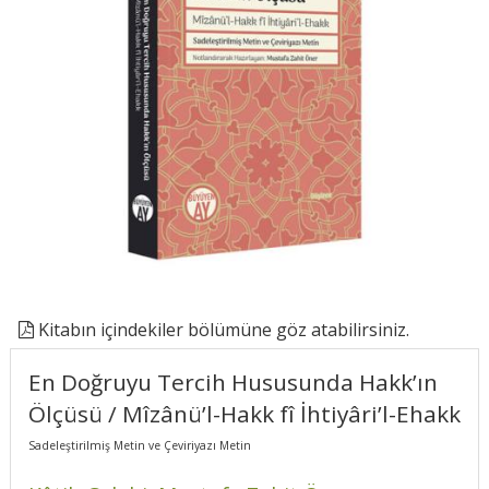
Kitabın içindekiler bölümüne göz atabilirsiniz.
En Doğruyu Tercih Hususunda Hakk’ın
Ölçüsü / Mîzânü’l-Hakk fî İhtiyâri’l-Ehakk
Sadeleştirilmiş Metin ve Çeviriyazı Metin