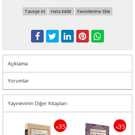
Tavsiye et
Hata bildir
Favorilerime Ekle
Açıklama
Yorumlar
Yayınevinin Diğer Kitapları
35
35
35
%
%