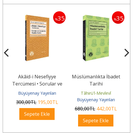
35
35
35
%
%
Akâid-i Nesefiyye
Müslümanlıkta İbadet
Tercümesi • Sorular ve
Tarihi
dî
Cevaplarla Hadis Usûlü
Büyüyenay Yayınları
Tâhirü'l-Mevlevî
.
Büyüyenay Yayınları
300
,00
TL
195
,00
TL
680
,00
TL
442
,00
TL
Sepete Ekle
Sepete Ekle