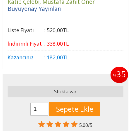
Kâtib Çelebi,
Mustafa Zahit Öner
Büyüyenay Yayınları
Liste Fiyatı
:
520
,00
TL
İndirimli Fiyat
:
338
,00
TL
Kazancınız
:
182
,00
TL
35
%
Stokta var
Sepete Ekle
5.00/5