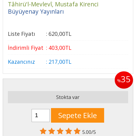
Tâhirü'l-Mevlevî,
Mustafa Kirenci
Büyüyenay Yayınları
Liste Fiyatı
:
620
,00
TL
İndirimli Fiyat
:
403
,00
TL
Kazancınız
:
217
,00
TL
35
%
Stokta var
Sepete Ekle
5.00/5