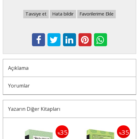
Tavsiye et
Hata bildir
Favorilerime Ekle
Açıklama
Yorumlar
Yazarın Diğer Kitapları
35
35
35
%
%