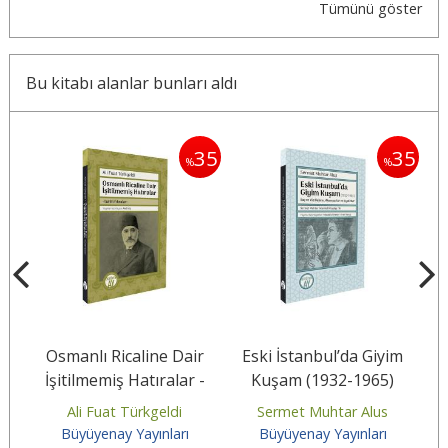
Tümünü göster
Bu kitabı alanlar bunları aldı
35
35
35
%
%
Osmanlı Ricaline Dair
Eski İstanbul’da Giyim
E
u,
İşitilmemiş Hatıralar -
Kuşam (1932-1965)
Tarihî Fıkralar-
Ali Fuat Türkgeldi
Sermet Muhtar Alus
Büyüyenay Yayınları
Büyüyenay Yayınları