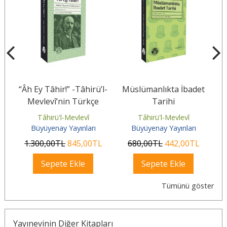
“Âh Ey Tâhir!” -Tâhirü’l-
Müslümanlıkta İbadet
Mevlevî’nin Türkçe
Tarihi
Şiirleri-
Tâhirü'l-Mevlevî
Tâhirü'l-Mevlevî
Büyüyenay Yayınları
Büyüyenay Yayınları
1.300
,00
TL
845
,00
TL
680
,00
TL
442
,00
TL
Sepete Ekle
Sepete Ekle
Tümünü göster
Yayınevinin Diğer Kitapları