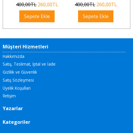
400
,00
TL
260
,00
TL
400
,00
TL
260
,00
TL
Sepete Ekle
Sepete Ekle
Müşteri Hizmetleri
Hakkımızda
Satış, Teslimat, İptal ve İade
Gizlilik ve Güvenlik
Satış Sözleşmesi
Üyelik Koşulları
İletişim
Yazarlar
Kategoriler