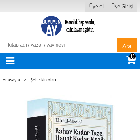
Üye ol
Üye Girişi
Ara
0
Anasayfa
>
Şehir Kitapları