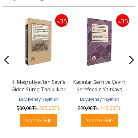
35
35
35
%
%
si
II. Meşrutiyet’ten Sevr’e
Kadınlar Şerh ve Çeviri:
Giden Süreç: Tanıklıklar
Şerefeddin Yaltkaya
(1908–1920)
Büyüyenay Yayınları
Büyüyenay Yayınları
500
,00
TL
325
,00
TL
220
,00
TL
143
,00
TL
Sepete Ekle
Sepete Ekle