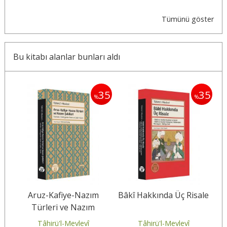
Tümünü göster
Bu kitabı alanlar bunları aldı
35
35
35
%
%
ir
Aruz-Kafiye-Nazım
Bâkî Hakkında Üç Risale
Türleri ve Nazım
Şekilleri
Tâhirü'l-Mevlevî
Tâhirü'l-Mevlevî