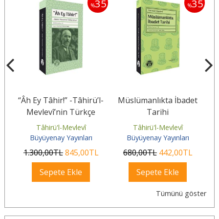
35
35
35
%
%
“Âh Ey Tâhir!” -Tâhirü’l-
Müslümanlıkta İbadet
Mevlevî’nin Türkçe
Tarihi
Şiirleri-
Tâhirü'l-Mevlevî
Tâhirü'l-Mevlevî
Büyüyenay Yayınları
Büyüyenay Yayınları
1.300
,00
TL
845
,00
TL
680
,00
TL
442
,00
TL
Sepete Ekle
Sepete Ekle
Tümünü göster