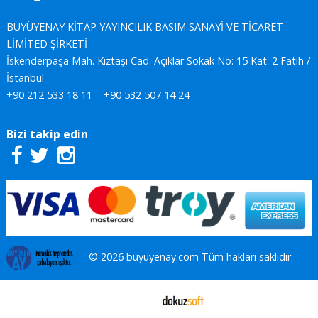
BÜYÜYENAY KİTAP YAYINCILIK BASIM SANAYİ VE TİCARET
LİMİTED ŞİRKETİ
İskenderpaşa Mah. Kıztaşı Cad. Açıklar Sokak No: 15 Kat: 2 Fatih /
İstanbul
+90 212 533 18 11
+90 532 507 14 24
Bizi takip edin
© 2026 buyuyenay.com Tüm hakları saklıdır.
E-ticaret