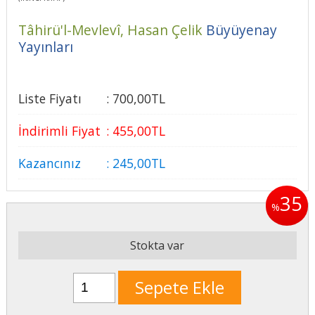
Tâhirü'l-Mevlevî,
Hasan Çelik
Büyüyenay
Yayınları
Liste Fiyatı
:
700
,00
TL
İndirimli Fiyat
:
455
,00
TL
Kazancınız
:
245
,00
TL
35
%
Stokta var
Sepete Ekle