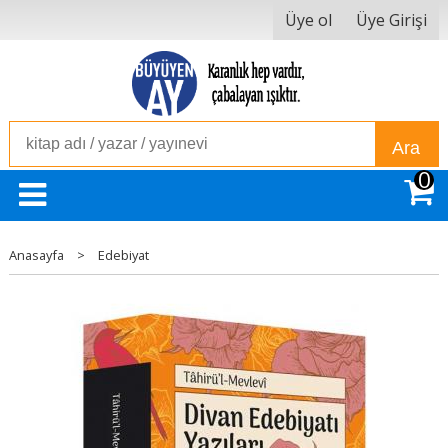
Üye ol
Üye Girişi
Ara
0
Anasayfa
>
Edebiyat