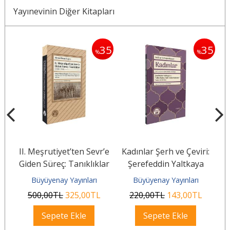
Yayınevinin Diğer Kitapları
35
35
35
%
%
si
II. Meşrutiyet’ten Sevr’e
Kadınlar Şerh ve Çeviri:
Giden Süreç: Tanıklıklar
Şerefeddin Yaltkaya
(1908–1920)
Büyüyenay Yayınları
Büyüyenay Yayınları
500
,00
TL
325
,00
TL
220
,00
TL
143
,00
TL
Sepete Ekle
Sepete Ekle