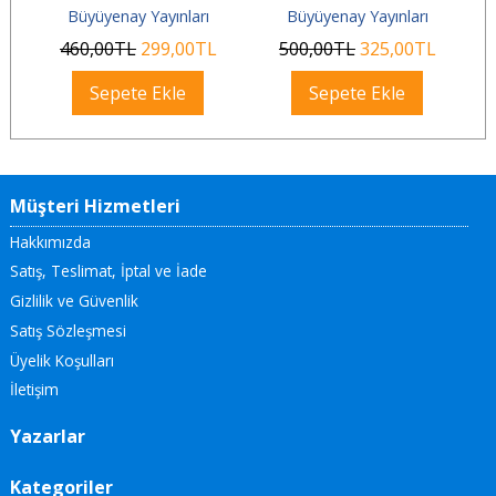
Büyüyenay Yayınları
Büyüyenay Yayınları
460
,00
TL
299
,00
TL
500
,00
TL
325
,00
TL
Sepete Ekle
Sepete Ekle
Müşteri Hizmetleri
Hakkımızda
Satış, Teslimat, İptal ve İade
Gizlilik ve Güvenlik
Satış Sözleşmesi
Üyelik Koşulları
İletişim
Yazarlar
Kategoriler